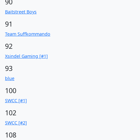
90
Baitstreet Boys
91
Team Suffkommando
92
Xsindel Gaming [#1]
93
blue
100
SWCC [#1]
102
SWCC [#2]
108