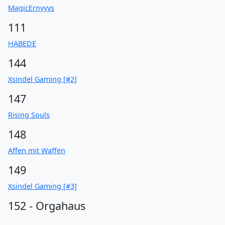
MagicErnyyys
111
HABEDE
144
Xsindel Gaming [#2]
147
Rising Souls
148
Affen mit Waffen
149
Xsindel Gaming [#3]
152 - Orgahaus