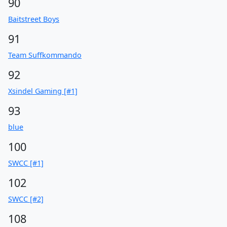
90
Baitstreet Boys
91
Team Suffkommando
92
Xsindel Gaming [#1]
93
blue
100
SWCC [#1]
102
SWCC [#2]
108