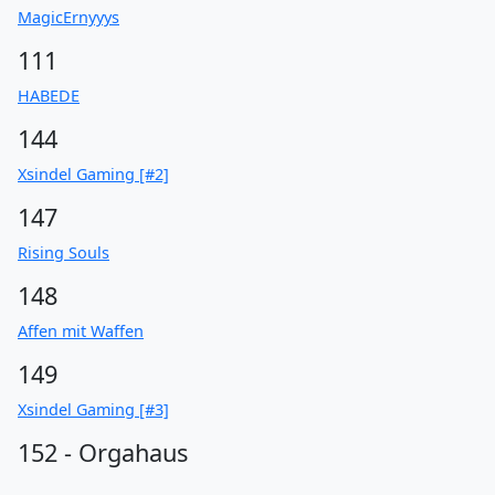
MagicErnyyys
111
HABEDE
144
Xsindel Gaming [#2]
147
Rising Souls
148
Affen mit Waffen
149
Xsindel Gaming [#3]
152 - Orgahaus