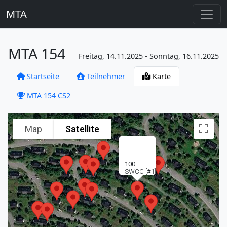
MTA
MTA 154
Freitag, 14.11.2025 - Sonntag, 16.11.2025
Startseite
Teilnehmer
Karte
MTA 154 CS2
Map
Satellite
100
SWCC [#1]