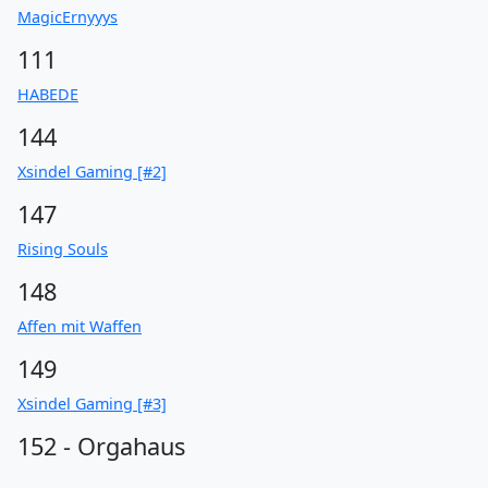
MagicErnyyys
111
HABEDE
144
Xsindel Gaming [#2]
147
Rising Souls
148
Affen mit Waffen
149
Xsindel Gaming [#3]
152 - Orgahaus