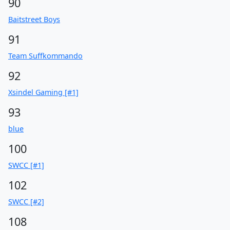
90
Baitstreet Boys
91
Team Suffkommando
92
Xsindel Gaming [#1]
93
blue
100
SWCC [#1]
102
SWCC [#2]
108