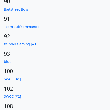
90
Baitstreet Boys
91
Team Suffkommando
92
Xsindel Gaming [#1]
93
blue
100
SWCC [#1]
102
SWCC [#2]
108