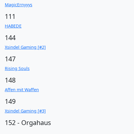
MagicErnyyys
111
HABEDE
144
Xsindel Gaming [#2]
147
Rising Souls
148
Affen mit Waffen
149
Xsindel Gaming [#3]
152 - Orgahaus