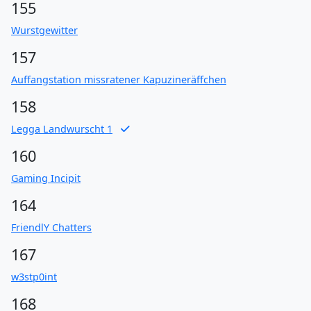
155
Wurstgewitter
157
Auffangstation missratener Kapuzineräffchen
158
Legga Landwurscht 1
160
Gaming Incipit
164
FriendlY Chatters
167
w3stp0int
168