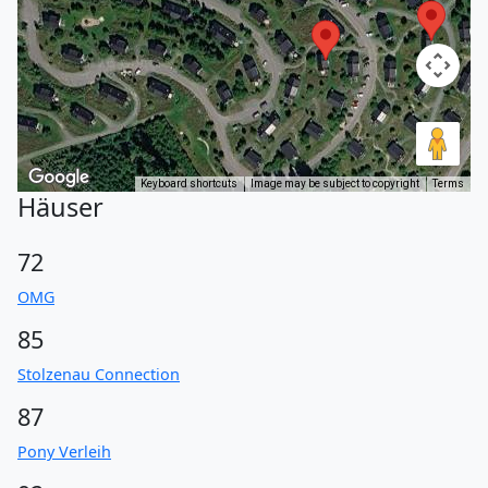
Keyboard shortcuts
Image may be subject to copyright
Terms
Häuser
72
OMG
85
Stolzenau Connection
87
Pony Verleih