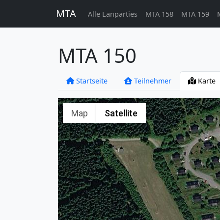
MTA
Alle Lanparties
MTA 158
MTA 159
MTA 150
Startseite
Teilnehmer
Karte
Map
Satellite