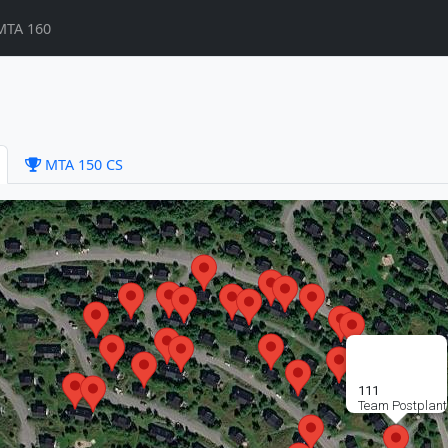
MTA 160
MTA 150 CS
111
Team Postplant