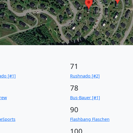
71
do [#1]
Rushnado [#2]
78
rew
Bus-Bauer [#1]
90
 eSports
Flashbang Flaschen
100