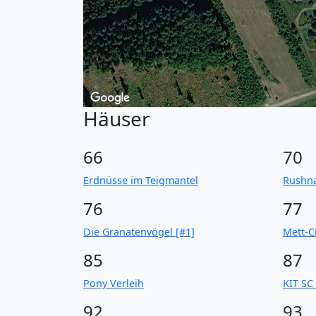
Häuser
66
70
Erdnüsse im Teigmantel
Rushna
76
77
Die Granatenvögel [#1]
Mett-C
85
87
Pony Verleih
KIT SC
92
93