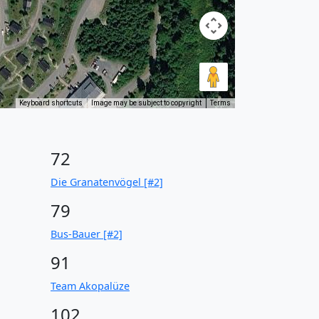
Keyboard shortcuts
Image may be subject to copyright
Terms
72
Die Granatenvögel [#2]
79
Bus-Bauer [#2]
91
Team Akopalüze
102