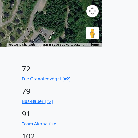
Keyboard shortcuts
Image may be subject to copyright
Terms
72
Die Granatenvögel [#2]
79
Bus-Bauer [#2]
91
Team Akopalüze
102