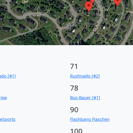
71
do [#1]
Rushnado [#2]
78
rew
Bus-Bauer [#1]
90
 eSports
Flashbang Flaschen
100