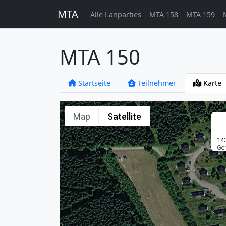
MTA
Alle Lanparties
MTA 158
MTA 159
MTA 150
Startseite
Teilnehmer
Karte
Map
Satellite
14
Gen