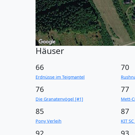
Häuser
66
70
Erdnüsse im Teigmantel
Rushna
76
77
Die Granatenvögel [#1]
Mett-C
85
87
Pony Verleih
KIT SC
92
93