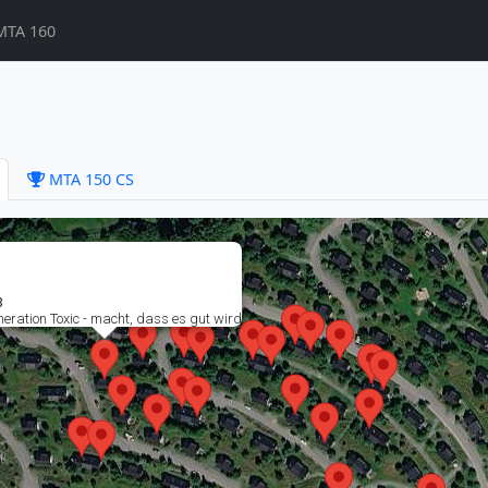
MTA 160
MTA 150 CS
3
eration Toxic - macht, dass es gut wird